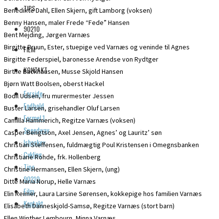
TIPS
Benedikte Dahl, Ellen Skjern, gift Lamborg (voksen)
Benny Hansen, maler Frede “Fede” Hansen
90210
Bent Mejding, Jørgen Varnæs
Birgitte Bruun, Ester, stuepige ved Varnæs og veninde til Agnes
FILM
Birgitte Federspiel, baronesse Arendse von Rydtger
KONTAKT
Birthe Backhausen, Musse Skjold Hansen
Bjørn Watt Boolsen, oberst Hackel
Forside
Bodil Udsen, fru murermester Jessen
Fodbold
Buster Larsen, grisehandler Oluf Larsen
Formel 1
Camilla Hammerich, Regitze Varnæs (voksen)
Speedway
Casper Bengtson, Axel Jensen, Agnes’ og Lauritz’ søn
Ishockey
Christian Steffensen, fuldmægtig Poul Kristensen i Omegnsbanken
Cykling
Christiane Rohde, frk. Hollenberg
Tips
Christine Hermansen, Ellen Skjern, (ung)
90210
Ditte Maria Norup, Helle Varnæs
Film
Elin Reimer, Laura Larsine Sørensen, kokkepige hos familien Varnæs
Kontakt
Elisabeth Danneskjold-Samsø, Regitze Varnæs (stort barn)
Ellen Winther Lembourn, Minna Varnæs