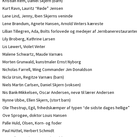
Kristian Rem, Daniel Skjern (barn)
Kurt Ravn, Lauritz “Røde” Jensen
Lane Lind, Jenny, Iben Skjerns veninde
Lene Brøndum, Agnete Hansen, Arnold Vinters kæreste
Lillian Tillegren, Ada, Bolts forlovede og medejer af Jernbanerestaurante
Lily Broberg, Kathrine Larsen
Lis Løwert, Violet Vinter
Malene Schwartz, Maude Varnæs
Morten Grunwald, kunstmaler Ernst Nyborg
Nicholas Farrell, Wing Commander Jim Donaldson
Nicla Ursin, Regitze Varnæs (barn)
Niels Martin Carlsen, Daniel Skjern (voksen)
Nis Bank-Mikkelsen, Oscar Andersen, nevø til lærer Andersen
Nynne Ubbe, Ellen Skjern, (stort barn)
Ole Thestrup, Egil, frihedskæmper af typen “de sidste dages hellige”
Ove Sprogøe, doktor Louis Hansen
Palle Huld, Olsen, Korn- og foder
Paul Hüttel, Herbert Schmidt