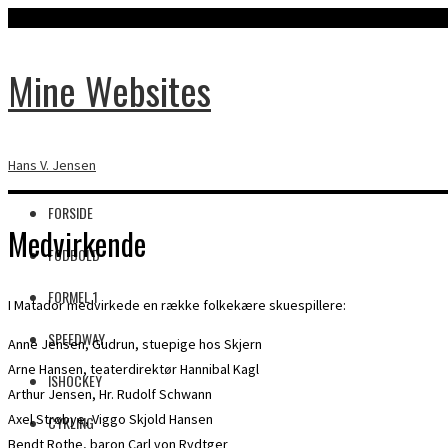
Mine Websites
Hans V. Jensen
FORSIDE
Medvirkende
FODBOLD
FORMEL 1
I Matador medvirkede en række folkekære skuespillere:
SPEEDWAY
Anne Jensen, Gudrun, stuepige hos Skjern
Arne Hansen, teaterdirektør Hannibal Kagl
ISHOCKEY
Arthur Jensen, Hr. Rudolf Schwann
Axel Strøbye, Viggo Skjold Hansen
CYKLING
Bendt Rothe, baron Carl von Rydtger