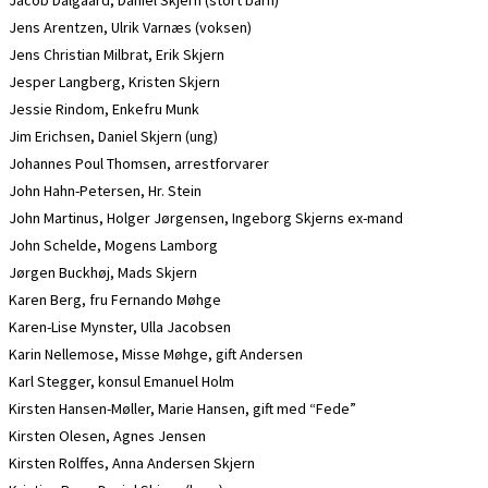
Jacob Dalgaard, Daniel Skjern (stort barn)
Jens Arentzen, Ulrik Varnæs (voksen)
Jens Christian Milbrat, Erik Skjern
Jesper Langberg, Kristen Skjern
Jessie Rindom, Enkefru Munk
Jim Erichsen, Daniel Skjern (ung)
Johannes Poul Thomsen, arrestforvarer
John Hahn-Petersen, Hr. Stein
John Martinus, Holger Jørgensen, Ingeborg Skjerns ex-mand
John Schelde, Mogens Lamborg
Jørgen Buckhøj, Mads Skjern
Karen Berg, fru Fernando Møhge
Karen-Lise Mynster, Ulla Jacobsen
Karin Nellemose, Misse Møhge, gift Andersen
Karl Stegger, konsul Emanuel Holm
Kirsten Hansen-Møller, Marie Hansen, gift med “Fede”
Kirsten Olesen, Agnes Jensen
Kirsten Rolffes, Anna Andersen Skjern