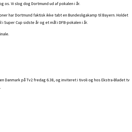
g os. Vi slog dog Dortmund ud af pokalen i år.
æsoner har Dortmund faktisk ikke tabt en Bundesligakamp til Bayern. Holdet
i Super Cup sidste år og et mål i DFB-pokalen i år.
inale.
 Danmark på Tv2 fredag 6.38, og inviteret i tivoli og hos Ekstra-Bladet tv
.