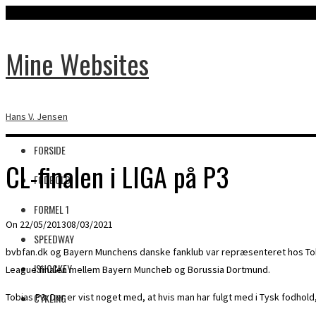
Mine Websites
Hans V. Jensen
FORSIDE
CL-finalen i LIGA på P3
FODBOLD
FORMEL 1
On
22/05/2013
08/03/2021
SPEEDWAY
bvbfan.dk og Bayern Munchens danske fanklub var repræsenteret hos Tobia
ISHOCKEY
League finalen mellem Bayern Muncheb og Borussia Dortmund.
CYKLING
Tobias P3: Der er vist noget med, at hvis man har fulgt med i Tysk fodhold