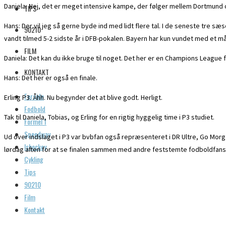
Daniela: Nej, det er meget intensive kampe, der følger mellem Dortmund o
TIPS
Hans: Der vil jeg så gerne byde ind med lidt flere tal. I de seneste tre s
90210
vandt tilmed 5-2 sidste år i DFB-pokalen. Bayern har kun vundet med et mål 
FILM
Daniela: Det kan du ikke bruge til noget. Det her er en Champions League f
KONTAKT
Hans: Det her er også en finale.
Forside
Erling P3. Åhh. Nu begynder det at blive godt. Herligt.
Fodbold
Tak til Daniela, Tobias, og Erling for en rigtig hyggelig time i P3 studiet.
Formel 1
Speedway
Ud over indslaget i P3 var bvbfan også repræsenteret i DR Ultre, Go Morgen
Ishockey
lørdag aften for at se finalen sammen med andre feststemte fodboldfans
Cykling
Tips
90210
Film
Kontakt